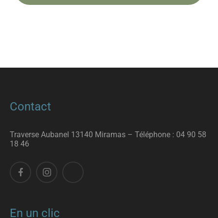
Contact
Traverse Aubanel 13140 Miramas – T
éléphone :
04 90 58
18 46
En un clic