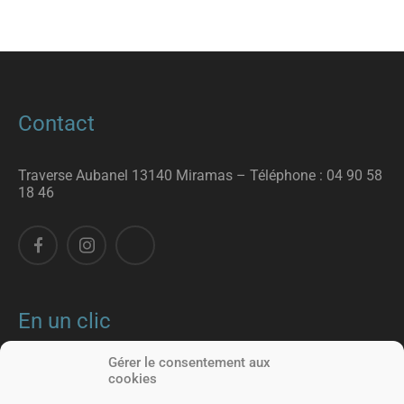
Contact
Traverse Aubanel 13140 Miramas – T
éléphone :
04 90 58
18 46
En un clic
Gérer le consentement aux
Nos formations
Nous rencontrer
cookies
Apprentissage
Portes ouvertes