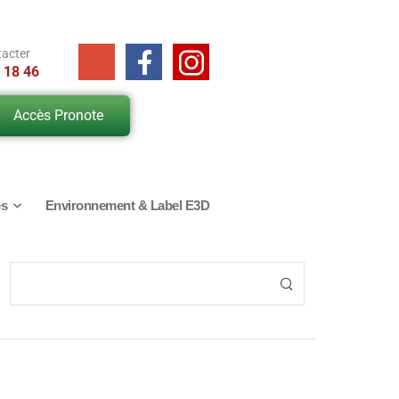
tacter
 18 46
Accès Pronote
es
Environnement & Label E3D