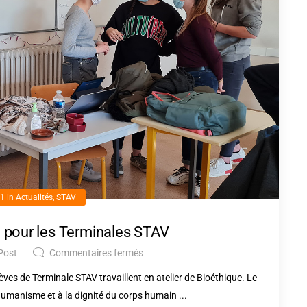
21
in
Actualités
,
STAV
e pour les Terminales STAV
Post
Commentaires fermés
èves de Terminale STAV travaillent en atelier de Bioéthique. Le
humanisme et à la dignité du corps humain ...