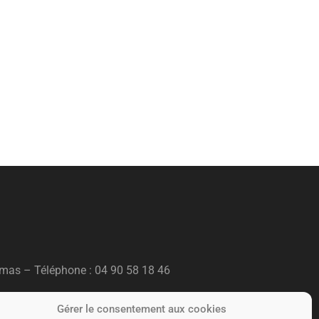
amas – T
éléphone :
04 90 58 18 46
Gérer le consentement aux cookies