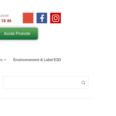
tacter
 18 46
Accès Pronote
es
Environnement & Label E3D