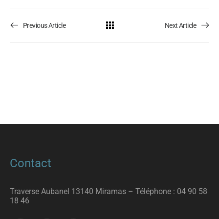
Previous Article
Next Article
Contact
Traverse Aubanel 13140 Miramas – T
éléphone :
04 90 58
18 46