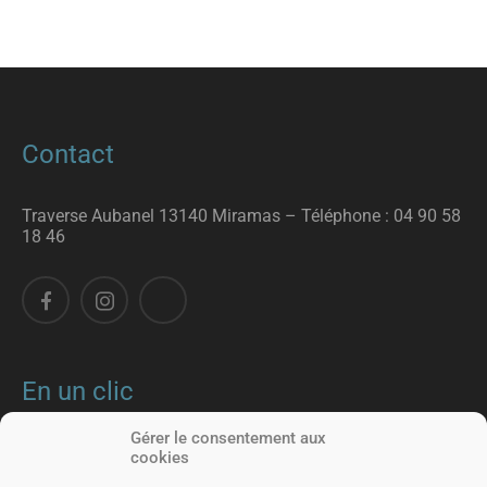
Contact
Traverse Aubanel 13140 Miramas – T
éléphone :
04 90 58
18 46
En un clic
Gérer le consentement aux
Nos formations
Nous rencontrer
cookies
Apprentissage
Portes ouvertes