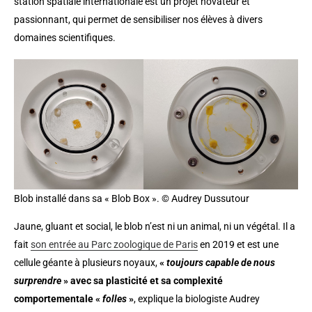
station spatiale internationale est un projet novateur et
passionnant, qui permet de sensibiliser nos élèves à divers
domaines scientifiques.
Blob installé dans sa « Blob Box ». © Audrey Dussutour
Jaune, gluant et social, le blob n’est ni un animal, ni un végétal. Il a
fait
son entrée au Parc zoologique de Paris
en 2019 et est une
cellule géante à plusieurs noyaux,
«
toujours capable de nous
surprendre
» avec sa plasticité et sa complexité
comportementale «
folles
»
, explique la biologiste Audrey