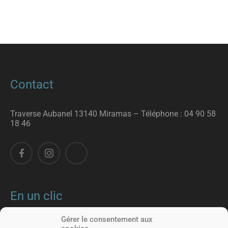
Contact
Traverse Aubanel 13140 Miramas – T
éléphone :
04 90 58
18 46
En un clic
Gérer le consentement aux
Nos formations
Nous rencontrer