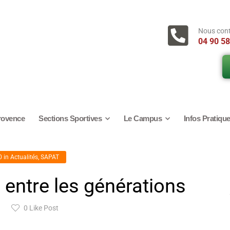
Nous con
04 90 58
rovence
Sections Sportives
Le Campus
Infos Pratiqu
0
in
Actualités
,
SAPAT
s entre les générations
0
Like Post