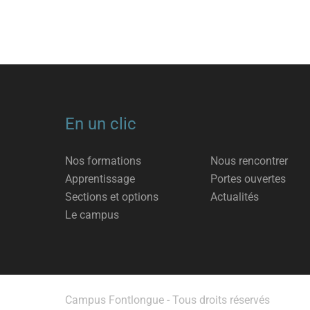
En un clic
Nos formations
Nous rencontrer
Apprentissage
Portes ouvertes
Sections et options
Actualités
Le campus
Campus Fontlongue - Tous droits réservés