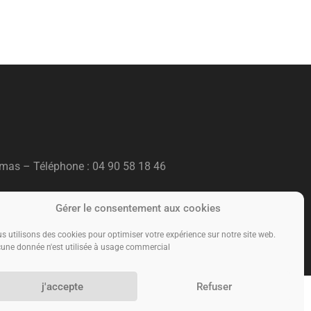
amas – T
éléphone :
04 90 58 18 46
Gérer le consentement aux cookies
s utilisons des cookies pour optimiser votre expérience sur notre site web.
une donnée n'est utilisée à usage commercial
j'accepte
Refuser