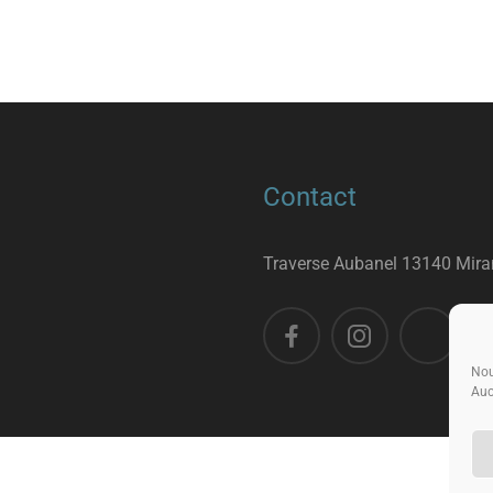
Contact
Traverse Aubanel 13140 Mir
Nou
Auc