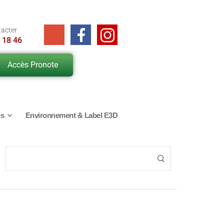
tacter
 18 46
Accès Pronote
es
Environnement & Label E3D